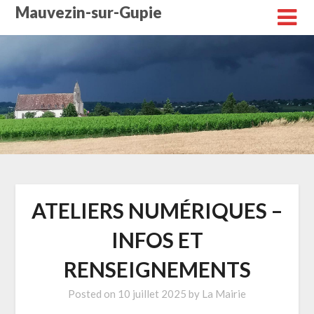
Skip
Mauvezin-sur-Gupie
to
content
ATELIERS NUMÉRIQUES –
INFOS ET
RENSEIGNEMENTS
Posted on
10 juillet 2025
by
La Mairie