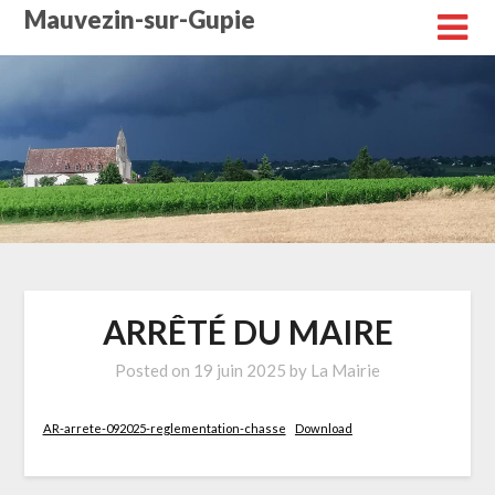
Skip
Mauvezin-sur-Gupie
to
content
ARRÊTÉ DU MAIRE
Posted on
19 juin 2025
by
La Mairie
AR-arrete-092025-reglementation-chasse
Download